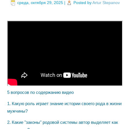
среда, октября 29, 2025
|
Posted by
Artur Stepanov
​5 вопросов по содержанию видео
1. Какую роль играет знание истории своего рода в жизни
мужчины?
2. Какие "законы" родовой системы автор выделяет как