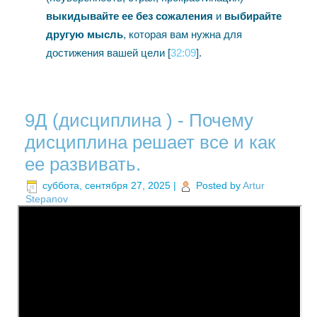
выкидывайте ее без сожаления
и
выбирайте
другую мысль
, которая вам нужна для
достижения вашей цели [
32:09
].
9Д (дисциплина ) - Почему
дисциплина решает все и как
ее развивать.
суббота, сентября 27, 2025
|
Posted by
Artur
Stepanov