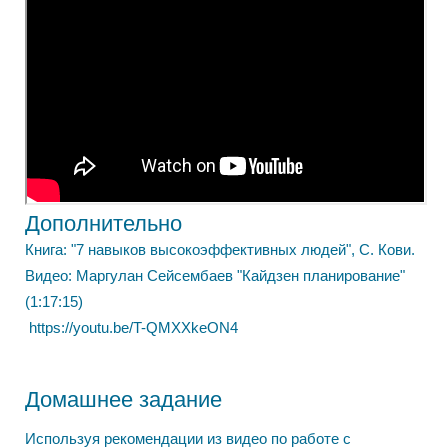
Дополнительно
Книга: "7 навыков высокоэффективных людей", С. Кови.
Видео: Маргулан Сейсембаев "Кайдзен планирование"
(1:17:15)
https://youtu.be/T-QMXXkeON4
Домашнее задание
Используя рекомендации из видео по работе с