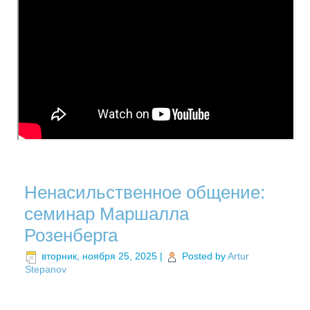
Ненасильственное общение:
семинар Маршалла
Розенберга
вторник, ноября 25, 2025
|
Posted by
Artur
Stepanov