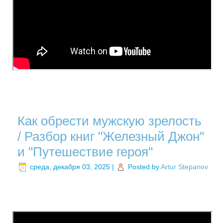
Как обрести мужскую зрелость
/ Разбор книг "Железный Джон"
и "Путешествие героя"
среда, декабря 03, 2025
|
Posted by
Artur Stepanov