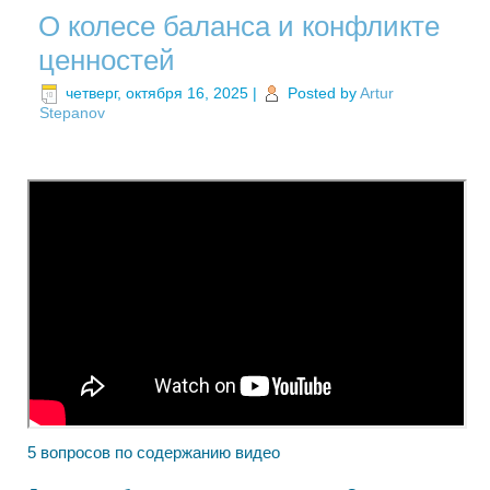
​О колесе баланса и ​конфликте
ценностей
четверг, октября 16, 2025
|
Posted by
Artur
Stepanov
​5 вопросов по содержанию видео