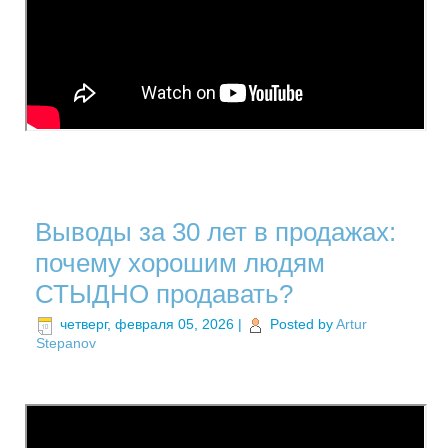
Выводы за 30 лет в продажах:
почему хорошим людям
СТЫДНО продавать?
четверг, февраля 05, 2026
|
Posted by
Artur
Stepanov