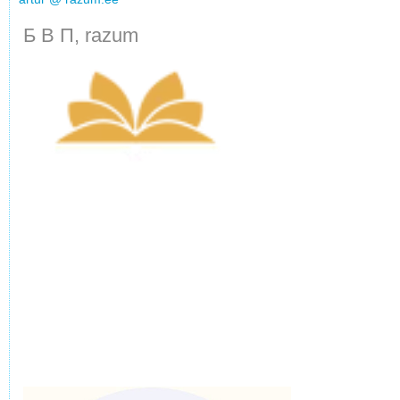
Б В П, razum