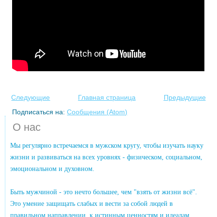
Следующие
Главная страница
Предыдущие
Подписаться на:
Сообщения (Atom)
О нас
Мы регулярно встречаемся в мужском кругу, чтобы изучать науку
жизни и развиваться на всех уровнях - физическом, социальном,
эмоциональном и духовном.
Быть мужчиной - это нечто большее, чем "взять от жизни всё".
Это умение защищать слабых и вести за собой людей в
правильном направлении, к истинным ценностям и идеалам.