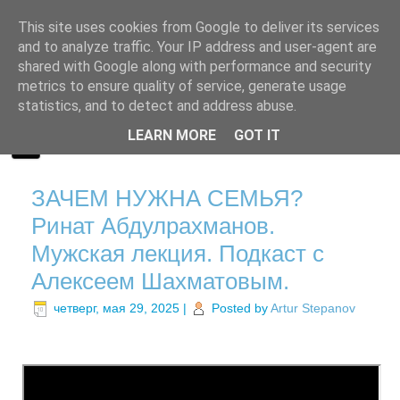
This site uses cookies from Google to deliver its services
and to analyze traffic. Your IP address and user-agent are
shared with Google along with performance and security
metrics to ensure quality of service, generate usage
statistics, and to detect and address abuse.
LEARN MORE
GOT IT
ЗАЧЕМ НУЖНА СЕМЬЯ?
Ринат Абдулрахманов.
Мужская лекция. Подкаст с
Алексеем Шахматовым.
четверг, мая 29, 2025
|
Posted by
Artur Stepanov