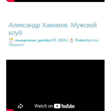
Александр Хакимов. Мужской
клуб
понедельник, декабря 07, 2015
|
Posted by
Artur
Stepanov