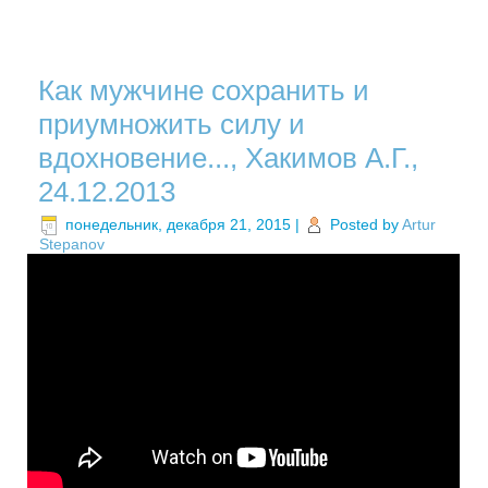
Как мужчине сохранить и
приумножить силу и
вдохновение..., Хакимов А.Г.,
24.12.2013
понедельник, декабря 21, 2015
|
Posted by
Artur
Stepanov