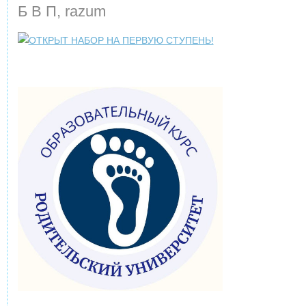
Б В П, razum