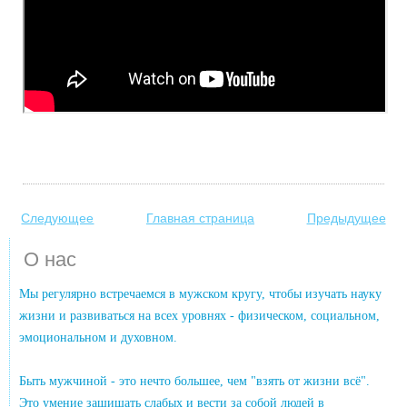
Следующее
Главная страница
Предыдущее
О нас
Мы регулярно встречаемся в мужском кругу, чтобы изучать науку
жизни и развиваться на всех уровнях - физическом, социальном,
эмоциональном и духовном.
Быть мужчиной - это нечто большее, чем "взять от жизни всё".
Это умение защищать слабых и вести за собой людей в