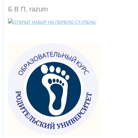
Б В П, razum